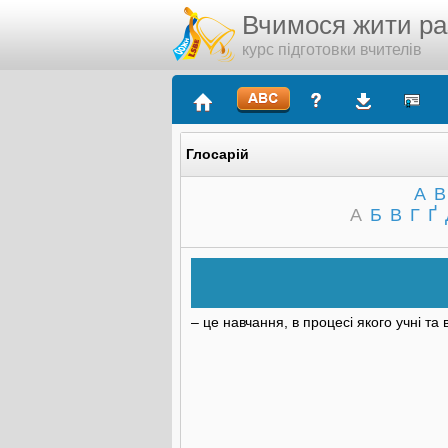
Вчимося жити р
курс підготовки вчителів
Глосарій
A
B
А
Б
В
Г
Ґ
– це навчання, в процесі якого учні та 