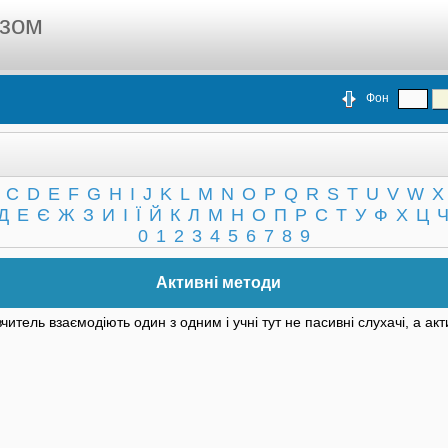
азом
Фон
C
D
E
F
G
H
I
J
K
L
M
N
O
P
Q
R
S
T
U
V
W
X
Д
Е
Є
Ж
З
И
І
Ї
Й
К
Л
М
Н
О
П
Р
С
Т
У
Ф
Х
Ц
0
1
2
3
4
5
6
7
8
9
Активні методи
вчитель взаємодіють один з одним і учні тут не пасивні слухачі, а ак