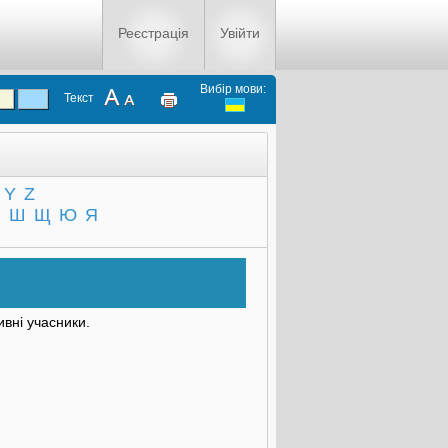
Реєстрація
Увійти
Вибір мови:
Текст
Y
Z
Ч
Ш
Щ
Ю
Я
тивні учасники.