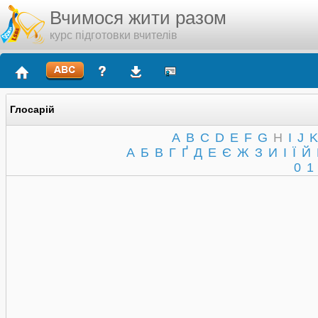
Вчимося жити разом
курс підготовки вчителів
Глосарій
A
B
C
D
E
F
G
H
I
J
K
А
Б
В
Г
Ґ
Д
Е
Є
Ж
З
И
І
Ї
Й
0
1