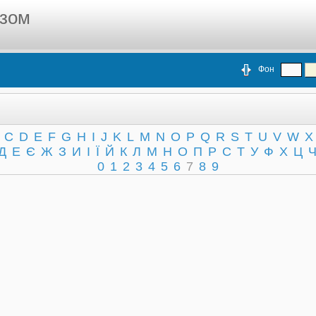
азом
Фон
C
D
E
F
G
H
I
J
K
L
M
N
O
P
Q
R
S
T
U
V
W
X
Д
Е
Є
Ж
З
И
І
Ї
Й
К
Л
М
Н
О
П
Р
С
Т
У
Ф
Х
Ц
0
1
2
3
4
5
6
7
8
9