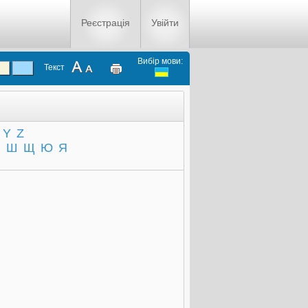
Реєстрація
Увійти
Вибір мови:
Текст
Y
Z
Ч
Ш
Щ
Ю
Я