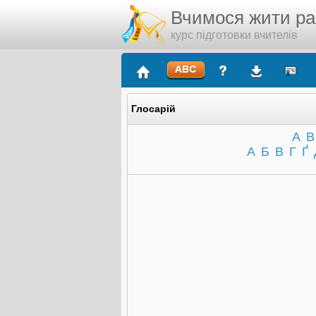
Вчимося жити р
курс підготовки вчителів
Глосарій
A
B
А
Б
В
Г
Ґ