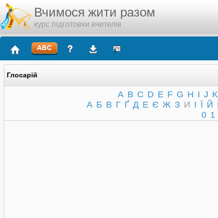
Вчимося жити разом
курс підготовки вчителів
Глосарій
A
B
C
D
E
F
G
H
I
J
K
А
Б
В
Г
Ґ
Д
Е
Є
Ж
З
И
І
Ї
Й
0
1