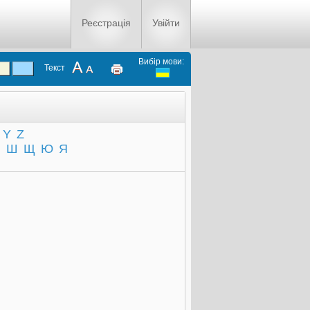
Реєстрація
Увійти
Вибір мови:
Текст
Y
Z
Ч
Ш
Щ
Ю
Я