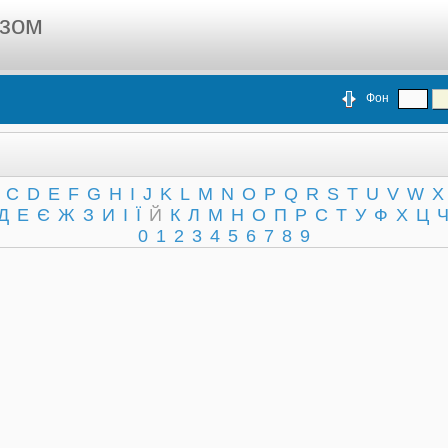
азом
Фон
C
D
E
F
G
H
I
J
K
L
M
N
O
P
Q
R
S
T
U
V
W
X
Д
Е
Є
Ж
З
И
І
Ї
Й
К
Л
М
Н
О
П
Р
С
Т
У
Ф
Х
Ц
0
1
2
3
4
5
6
7
8
9