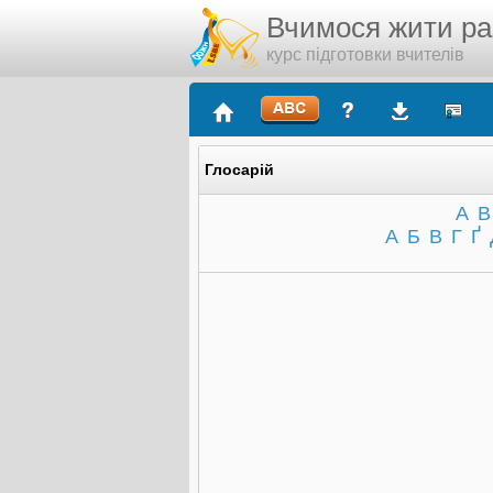
Вчимося жити р
курс підготовки вчителів
Глосарій
A
B
А
Б
В
Г
Ґ