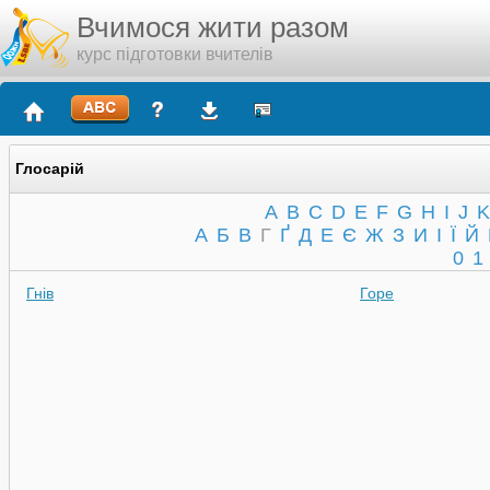
Вчимося жити разом
курс підготовки вчителів
Глосарій
A
B
C
D
E
F
G
H
I
J
K
А
Б
В
Г
Ґ
Д
Е
Є
Ж
З
И
І
Ї
Й
0
1
Гнів
Горе