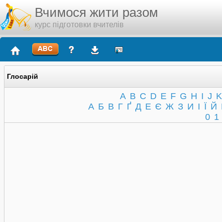
Вчимося жити разом
курс підготовки вчителів
Глосарій
A
B
C
D
E
F
G
H
I
J
K
А
Б
В
Г
Ґ
Д
Е
Є
Ж
З
И
І
Ї
Й
0
1