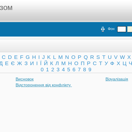
азом
Фон
C
D
E
F
G
H
I
J
K
L
M
N
O
P
Q
R
S
T
U
V
W
X
Д
Е
Є
Ж
З
И
І
Ї
Й
К
Л
М
Н
О
П
Р
С
Т
У
Ф
Х
Ц
0
1
2
3
4
5
6
7
8
9
Висновок
Візуалізація
Відсторонення від конфлікту