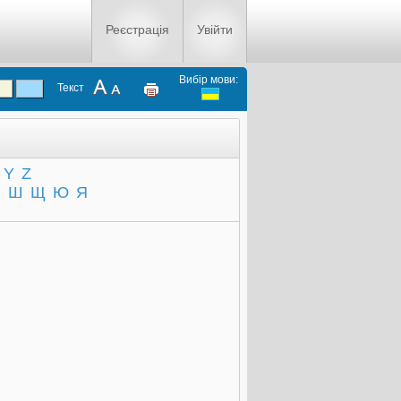
Реєстрація
Увійти
Вибір мови:
Текст
Y
Z
Ч
Ш
Щ
Ю
Я