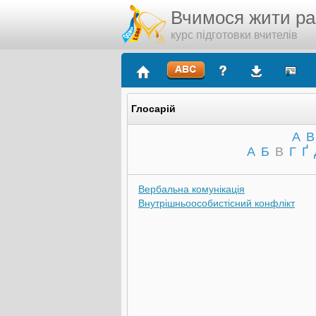
Вчимося жити р
курс підготовки вчителів
Глосарій
A
B
А
Б
В
Г
Ґ
Вербальна комунікація
Внутрішньоособистісний конфлікт