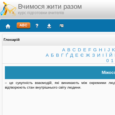
Вчимося жити разом
курс підготовки вчителів
Глосарій
A
B
C
D
E
F
G
H
I
J
K
А
Б
В
Г
Ґ
Д
Е
Є
Ж
З
И
І
Ї
Й
0
1
Міжосо
– це сукупність взаємодій, які виникають між окремими л
відтворюють стан внутрішнього світу людини.